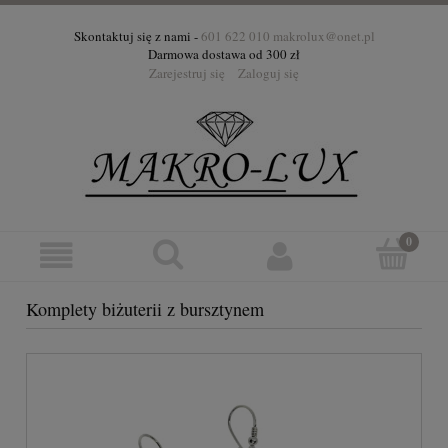
Skontaktuj się z nami -
601 622 010
makrolux@onet.pl
Darmowa dostawa od 300 zł
Zarejestruj się
Zaloguj się
Komplety biżuterii z bursztynem