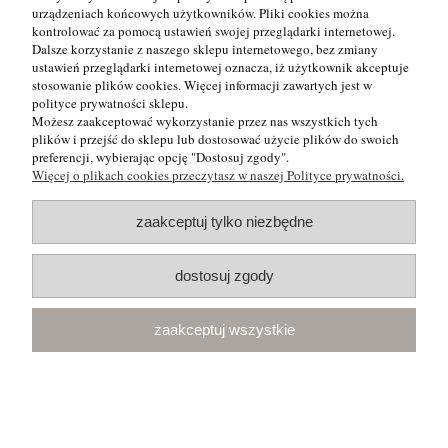
urządzeniach końcowych użytkowników. Pliki cookies można
naturalnym bursztynem - kolor zielony
kontrolować za pomocą ustawień swojej przeglądarki internetowej.
Dalsze korzystanie z naszego sklepu internetowego, bez zmiany
ustawień przeglądarki internetowej oznacza, iż użytkownik akceptuje
199,00 zł
stosowanie plików cookies. Więcej informacji zawartych jest w
zawiera 23% VAT, bez kosztów dostawy
polityce prywatności sklepu.
Możesz zaakceptować wykorzystanie przez nas wszystkich tych
plików i przejść do sklepu lub dostosować użycie plików do swoich
do koszyka
preferencji, wybierając opcję "Dostosuj zgody".
Więcej o plikach cookies przeczytasz w naszej Polityce prywatności.
zaakceptuj tylko niezbędne
dostosuj zgody
zaakceptuj wszystkie