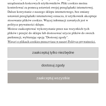
urządzeniach końcowych użytkowników. Pliki cookies można
zielone
kontrolować za pomocą ustawień swojej przeglądarki internetowej.
Dalsze korzystanie z naszego sklepu internetowego, bez zmiany
ustawień przeglądarki internetowej oznacza, iż użytkownik akceptuje
105,00 zł
stosowanie plików cookies. Więcej informacji zawartych jest w
zawiera 23% VAT, bez kosztów dostawy
polityce prywatności sklepu.
Możesz zaakceptować wykorzystanie przez nas wszystkich tych
plików i przejść do sklepu lub dostosować użycie plików do swoich
do koszyka
preferencji, wybierając opcję "Dostosuj zgody".
Więcej o plikach cookies przeczytasz w naszej Polityce prywatności.
zaakceptuj tylko niezbędne
dostosuj zgody
zaakceptuj wszystkie