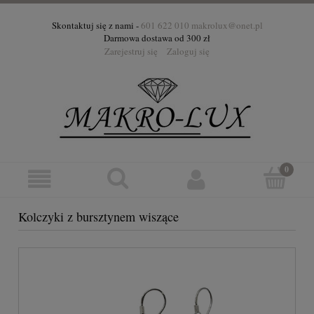
Skontaktuj się z nami -
601 622 010
makrolux@onet.pl
Darmowa dostawa od 300 zł
Zarejestruj się
Zaloguj się
Kolczyki z bursztynem wiszące