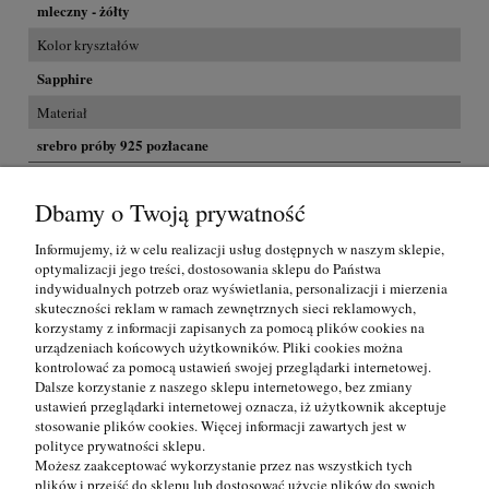
mleczny - żółty
Kolor kryształów
Sapphire
Materiał
srebro próby 925 pozłacane
Dbamy o Twoją prywatność
Koszty dostawy
Przesyłka GRATIS na terenie Polski dla zakupów powyżej 300,00
zł
Informujemy, iż w celu realizacji usług dostępnych w naszym sklepie,
InPost
(Paczkomat)
0,00 zł
optymalizacji jego treści, dostosowania sklepu do Państwa
indywidualnych potrzeb oraz wyświetlania, personalizacji i mierzenia
skuteczności reklam w ramach zewnętrznych sieci reklamowych,
Kurier
(DPD)
0,00 zł
korzystamy z informacji zapisanych za pomocą plików cookies na
urządzeniach końcowych użytkowników. Pliki cookies można
Pocztex Kurier
(Poczta Polska)
0,00 zł
kontrolować za pomocą ustawień swojej przeglądarki internetowej.
Dalsze korzystanie z naszego sklepu internetowego, bez zmiany
ustawień przeglądarki internetowej oznacza, iż użytkownik akceptuje
Informacje
stosowanie plików cookies. Więcej informacji zawartych jest w
polityce prywatności sklepu.
Możesz zaakceptować wykorzystanie przez nas wszystkich tych
Pomoc
plików i przejść do sklepu lub dostosować użycie plików do swoich