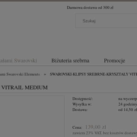
Darmowa dostawa od 300 zł
ztałami Swarovski
Biżuteria srebrna
Promocje
»
łami Swarovski Elements
SWAROVSKI-KLIPSY SREBRNE-KRYSZTAŁY VI
 VITRAIL MEDIUM
Dostępność:
na wyczer
Wysyłka w:
24 godzin
Dostawa:
od 14,50 z
Przesyłka GRATIS na terenie Polski d
139,00 zł
Cena:
zakupów powyżej 300,00 zł
zawiera 23% VAT, bez kosztów dostaw