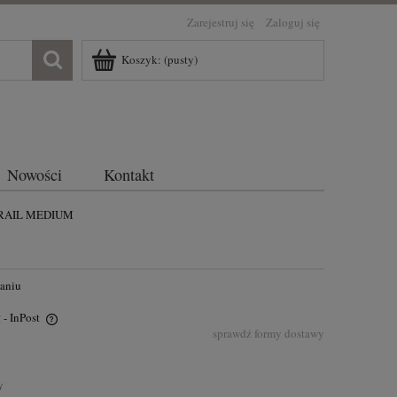
Zarejestruj się
Zaloguj się
Koszyk:
(pusty)
Nowości
Kontakt
TRAIL MEDIUM
paniu
y
ł
- InPost
sprawdź formy dostawy
la
y