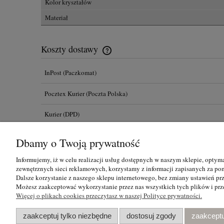
Kolor kryształów
Materiał
Koszty dostawy
InPost
(Paczkomat)
Przesyłka GRATIS na terenie Polski dla
zakupów powyżej 300,00 zł
Pocztex Kurier
(Poczta Polska)
Kurier
(DPD)
Dbamy o Twoją prywatność
Informujemy, iż w celu realizacji usług dostępnych w naszym sklepie, optym
Informacje
Pomoc
zewnętrznych sieci reklamowych, korzystamy z informacji zapisanych za po
Dalsze korzystanie z naszego sklepu internetowego, bez zmiany ustawień prz
Regulamin
Kontakt
Możesz zaakceptować wykorzystanie przez nas wszystkich tych plików i prze
Polityka prywatności
Odstąpienie od umowy 
Więcej o plikach cookies przeczytasz w naszej Polityce prywatności.
Cookies
Zwroty
zaakceptuj tylko niezbędne
dostosuj zgody
zaakceptu
Jak kupować?
Reklamacje