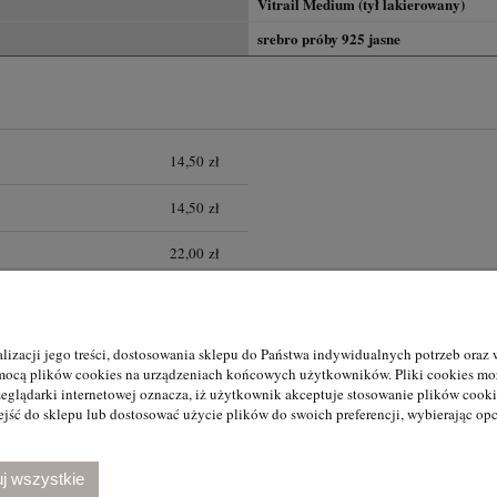
Vitrail Medium (tył lakierowany)
srebro próby 925 jasne
14,50 zł
14,50 zł
22,00 zł
alizacji jego treści, dostosowania sklepu do Państwa indywidualnych potrzeb oraz 
Moje konto
Płatności i dostaw
mocą plików cookies na urządzeniach końcowych użytkowników. Pliki cookies moż
eglądarki internetowej oznacza, iż użytkownik akceptuje stosowanie plików cookie
Twoje zamówienia
Formy płatności
jść do sklepu lub dostosować użycie plików do swoich preferencji, wybierając opc
- wzór
Ustawienia konta
Czas i koszty dost
Przechowalnia
Czas realizacji za
j wszystkie