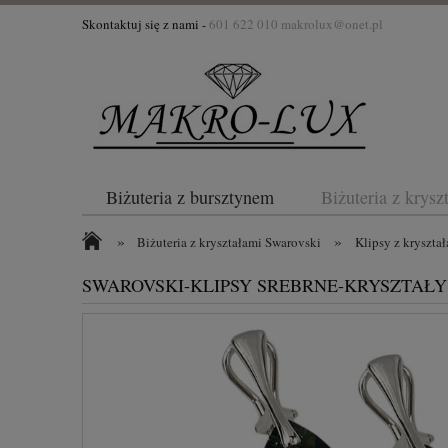
Skontaktuj się z nami -
601 622 010
makrolux@onet.pl
Biżuteria z bursztynem
Biżuteria z krys
»
»
Biżuteria z kryształami Swarovski
Klipsy z kryszta
SWAROVSKI-KLIPSY SREBRNE-KRYSZTAŁY