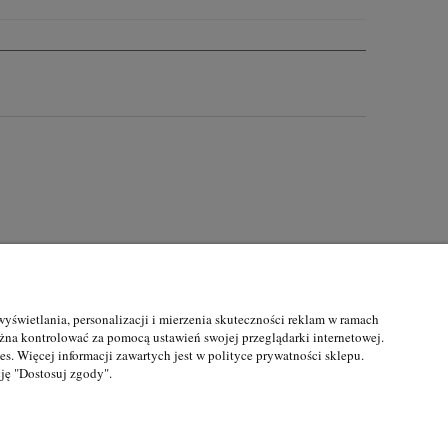
wyświetlania, personalizacji i mierzenia skuteczności reklam w ramach
a
O nas
na kontrolować za pomocą ustawień swojej przeglądarki internetowej.
s. Więcej informacji zawartych jest w polityce prywatności sklepu.
O firmie
ję "Dostosuj zgody".
awy
Kontakt
mówienia
Blog