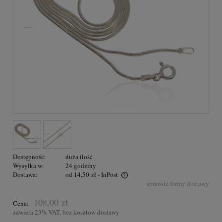
Dostępność:
duża ilość
Wysyłka w:
24 godziny
Dostawa:
od 14,50 zł
- InPost
sprawdź formy dostawy
Przesyłka GRATIS na terenie Polski dla zakupów powyżej 300,00
zł
108,00 zł
Cena:
zawiera 23% VAT, bez kosztów dostawy