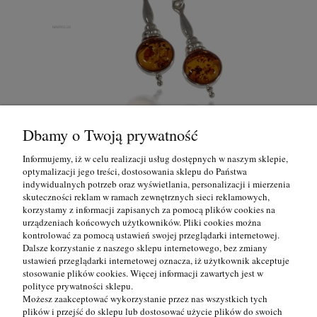
Dbamy o Twoją prywatność
Kolczyki - okrągłe bursztyny w srebrnej oprawie
Informujemy, iż w celu realizacji usług dostępnych w naszym sklepie,
optymalizacji jego treści, dostosowania sklepu do Państwa
indywidualnych potrzeb oraz wyświetlania, personalizacji i mierzenia
122,00 zł
skuteczności reklam w ramach zewnętrznych sieci reklamowych,
korzystamy z informacji zapisanych za pomocą plików cookies na
urządzeniach końcowych użytkowników. Pliki cookies można
do koszyka
kontrolować za pomocą ustawień swojej przeglądarki internetowej.
Dalsze korzystanie z naszego sklepu internetowego, bez zmiany
ustawień przeglądarki internetowej oznacza, iż użytkownik akceptuje
Informacje
stosowanie plików cookies. Więcej informacji zawartych jest w
polityce prywatności sklepu.
Możesz zaakceptować wykorzystanie przez nas wszystkich tych
Pomoc
plików i przejść do sklepu lub dostosować użycie plików do swoich