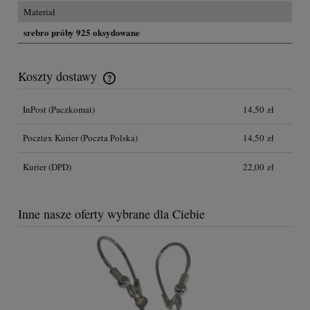
Materiał
srebro próby 925 oksydowane
Koszty dostawy
Przesyłka GRATIS na terenie Polski dla zakupów powyżej 300,00
zł
InPost
(Paczkomat)
14,50 zł
Pocztex Kurier
(Poczta Polska)
14,50 zł
Kurier
(DPD)
22,00 zł
Inne nasze oferty wybrane dla Ciebie