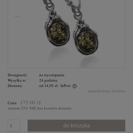
Dostępność:
na wyczerpaniu
Wysyłka w:
24 godziny
Dostawa:
od 14,50 zł
- InPost
sprawdź formy dostawy
Przesyłka GRATIS na terenie Polski dla zakupów powyżej 300,00
zł
175,00 zł
Cena:
zawiera 23% VAT, bez kosztów dostawy
do koszyka