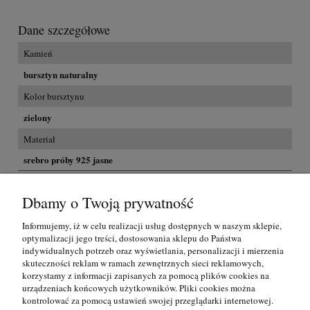
Dane szczegółowe
Kamień
bursztyn naturalny
Kolor bursztynu
zielony
Materiał
srebro próby 925 jasne
Dbamy o Twoją prywatność
Koszty dostawy
Przesyłka GRATIS na terenie Polski dla zakupów powyżej 300,00
zł
Informujemy, iż w celu realizacji usług dostępnych w naszym sklepie,
InPost
(Paczkomat)
0,00 zł
optymalizacji jego treści, dostosowania sklepu do Państwa
indywidualnych potrzeb oraz wyświetlania, personalizacji i mierzenia
skuteczności reklam w ramach zewnętrznych sieci reklamowych,
Kurier
(DPD)
0,00 zł
korzystamy z informacji zapisanych za pomocą plików cookies na
urządzeniach końcowych użytkowników. Pliki cookies można
Pocztex Kurier
(Poczta Polska)
0,00 zł
kontrolować za pomocą ustawień swojej przeglądarki internetowej.