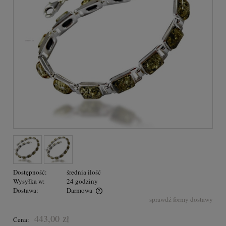
Dostępność:
średnia ilość
Wysyłka w:
24 godziny
Dostawa:
Darmowa
sprawdź formy dostawy
Przesyłka GRATIS na terenie Polski dla zakupów powyżej 300,00
zł
443,00 zł
Cena: