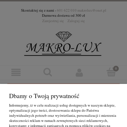
Skontaktuj się z nami -
601 622 010
makrolux@onet.pl
Darmowa dostawa od 300 zł
Zarejestruj się
Zaloguj się
Ten produkt jest niedostępny.
Dbamy o Twoją prywatność
Informacje
Informujemy, iż w celu realizacji usług dostępnych w naszym sklepie,
optymalizacji jego treści, dostosowania sklepu do Państwa
indywidualnych potrzeb oraz wyświetlania, personalizacji i mierzenia
Pomoc
skuteczności reklam w ramach zewnętrznych sieci reklamowych,
korzystamy z informacji zapisanych za pomocą plików cookies na