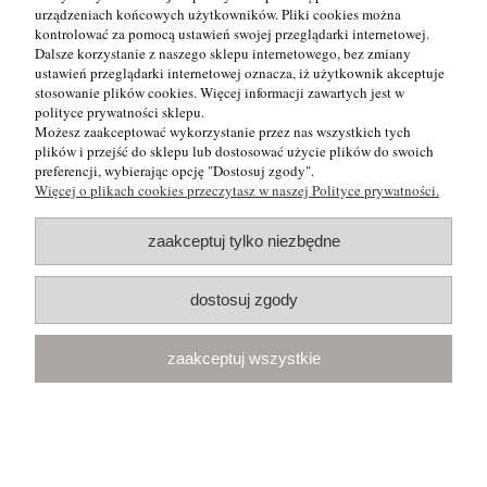
urządzeniach końcowych użytkowników. Pliki cookies można
Moje konto
kontrolować za pomocą ustawień swojej przeglądarki internetowej.
Dalsze korzystanie z naszego sklepu internetowego, bez zmiany
ustawień przeglądarki internetowej oznacza, iż użytkownik akceptuje
Płatności i dostawa
stosowanie plików cookies. Więcej informacji zawartych jest w
polityce prywatności sklepu.
O nas
Możesz zaakceptować wykorzystanie przez nas wszystkich tych
plików i przejść do sklepu lub dostosować użycie plików do swoich
preferencji, wybierając opcję "Dostosuj zgody".
Więcej o plikach cookies przeczytasz w naszej Polityce prywatności.
|
|
|
ul. Ogrodowa 12
83-021 Rokitnica
601 622
MAKRO-LUX
TEL:
|
|
010
makrolux@onet.pl
5830017564
MAIL:
NIP:
zaakceptuj tylko niezbędne
pokaż pełną wersję strony
Sklep internetowy Shoper.pl
dostosuj zgody
zaakceptuj wszystkie