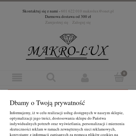
Skontaktuj się z nami -
601 622 010
makrolux@onet.pl
Darmowa dostawa od 300 zł
Zarejestruj się
Zaloguj się
Ten produkt jest niedostępny.
Dbamy o Twoją prywatność
Informacje
Informujemy, iż w celu realizacji usług dostępnych w naszym sklepie,
optymalizacji jego treści, dostosowania sklepu do Państwa
indywidualnych potrzeb oraz wyświetlania, personalizacji i mierzenia
Pomoc
skuteczności reklam w ramach zewnętrznych sieci reklamowych,
korzystamy z informacji zapisanych za pomocą plików cookies na