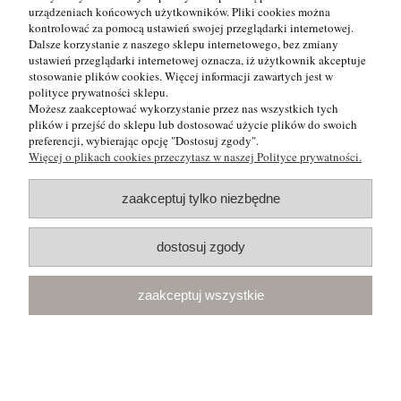
urządzeniach końcowych użytkowników. Pliki cookies można
Moje konto
kontrolować za pomocą ustawień swojej przeglądarki internetowej.
Dalsze korzystanie z naszego sklepu internetowego, bez zmiany
ustawień przeglądarki internetowej oznacza, iż użytkownik akceptuje
Płatności i dostawa
stosowanie plików cookies. Więcej informacji zawartych jest w
polityce prywatności sklepu.
O nas
Możesz zaakceptować wykorzystanie przez nas wszystkich tych
plików i przejść do sklepu lub dostosować użycie plików do swoich
preferencji, wybierając opcję "Dostosuj zgody".
Więcej o plikach cookies przeczytasz w naszej Polityce prywatności.
|
|
|
ul. Ogrodowa 12
83-021 Rokitnica
601 622
MAKRO-LUX
TEL:
|
|
010
makrolux@onet.pl
5830017564
MAIL:
NIP:
zaakceptuj tylko niezbędne
pokaż pełną wersję strony
Sklep internetowy Shoper.pl
dostosuj zgody
zaakceptuj wszystkie