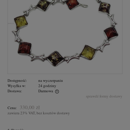
Dostępność:
na wyczerpaniu
Wysyłka w:
24 godziny
Dostawa:
Darmowa
sprawdź formy dostawy
Przesyłka GRATIS na terenie Polski dla zakupów powyżej 300,00
zł
330,00 zł
Cena:
zawiera 23% VAT, bez kosztów dostawy