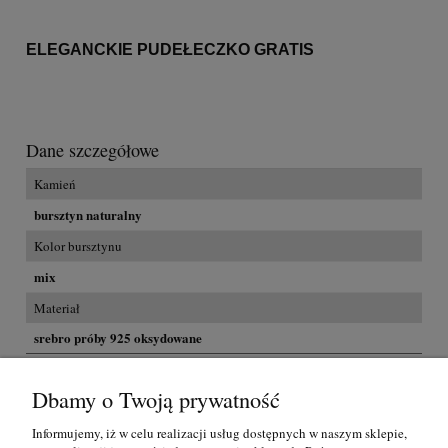
ELEGANCKIE PUDEŁECZKO GRATIS
Dane szczegółowe
Kamień
bursztyn naturalny
Kolor bursztynu
mix
Materiał
srebro próby 925 oksydowane
Dbamy o Twoją prywatność
Koszty dostawy
Przesyłka GRATIS na terenie Polski dla zakupów powyżej 300,00
zł
Informujemy, iż w celu realizacji usług dostępnych w naszym sklepie,