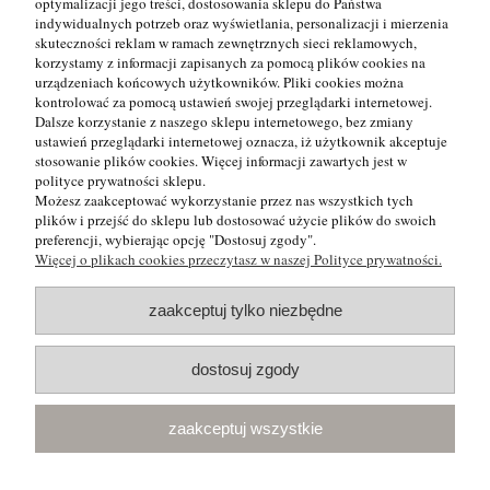
InPost
(Paczkomat)
0,00 zł
optymalizacji jego treści, dostosowania sklepu do Państwa
indywidualnych potrzeb oraz wyświetlania, personalizacji i mierzenia
skuteczności reklam w ramach zewnętrznych sieci reklamowych,
Kurier
(DPD)
0,00 zł
korzystamy z informacji zapisanych za pomocą plików cookies na
urządzeniach końcowych użytkowników. Pliki cookies można
Pocztex Kurier
(Poczta Polska)
0,00 zł
kontrolować za pomocą ustawień swojej przeglądarki internetowej.
Dalsze korzystanie z naszego sklepu internetowego, bez zmiany
ustawień przeglądarki internetowej oznacza, iż użytkownik akceptuje
Informacje
stosowanie plików cookies. Więcej informacji zawartych jest w
polityce prywatności sklepu.
Możesz zaakceptować wykorzystanie przez nas wszystkich tych
Pomoc
plików i przejść do sklepu lub dostosować użycie plików do swoich
preferencji, wybierając opcję "Dostosuj zgody".
Więcej o plikach cookies przeczytasz w naszej Polityce prywatności.
Moje konto
zaakceptuj tylko niezbędne
Płatności i dostawa
dostosuj zgody
O nas
zaakceptuj wszystkie
|
|
|
ul. Ogrodowa 12
83-021 Rokitnica
601 622
MAKRO-LUX
TEL:
|
|
010
makrolux@onet.pl
5830017564
MAIL:
NIP: