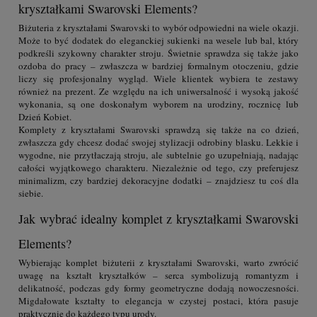
kryształkami Swarovski Elements?
Biżuteria z kryształami Swarovski to wybór odpowiedni na wiele okazji.
Może to być dodatek do eleganckiej sukienki na wesele lub bal, który
podkreśli szykowny charakter stroju. Świetnie sprawdza się także jako
ozdoba do pracy – zwłaszcza w bardziej formalnym otoczeniu, gdzie
liczy się profesjonalny wygląd. Wiele klientek wybiera te zestawy
również na prezent. Ze względu na ich uniwersalność i wysoką jakość
wykonania, są one doskonałym wyborem na urodziny, rocznicę lub
Dzień Kobiet.
Komplety z kryształami Swarovski sprawdzą się także na co dzień,
zwłaszcza gdy chcesz dodać swojej stylizacji odrobiny blasku. Lekkie i
wygodne, nie przytłaczają stroju, ale subtelnie go uzupełniają, nadając
całości wyjątkowego charakteru. Niezależnie od tego, czy preferujesz
minimalizm, czy bardziej dekoracyjne dodatki – znajdziesz tu coś dla
siebie.
Jak wybrać idealny komplet z kryształkami Swarovski
Elements?
Wybierając komplet biżuterii z kryształami Swarovski, warto zwrócić
uwagę na kształt kryształków – serca symbolizują romantyzm i
delikatność, podczas gdy formy geometryczne dodają nowoczesności.
Migdałowate kształty to elegancja w czystej postaci, która pasuje
praktycznie do każdego typu urody.