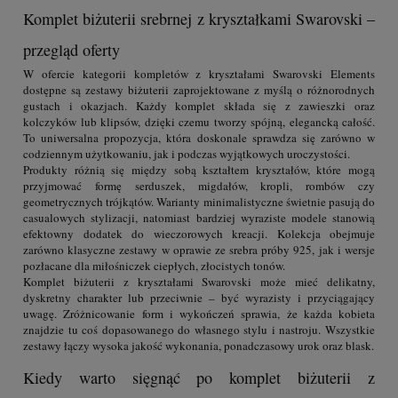
Komplet biżuterii srebrnej z kryształkami Swarovski –
przegląd oferty
W ofercie kategorii kompletów z kryształami Swarovski Elements
dostępne są zestawy biżuterii zaprojektowane z myślą o różnorodnych
gustach i okazjach. Każdy komplet składa się z zawieszki oraz
kolczyków lub klipsów, dzięki czemu tworzy spójną, elegancką całość.
To uniwersalna propozycja, która doskonale sprawdza się zarówno w
codziennym użytkowaniu, jak i podczas wyjątkowych uroczystości.
Produkty różnią się między sobą kształtem kryształów, które mogą
przyjmować formę serduszek, migdałów, kropli, rombów czy
geometrycznych trójkątów. Warianty minimalistyczne świetnie pasują do
casualowych stylizacji, natomiast bardziej wyraziste modele stanowią
efektowny dodatek do wieczorowych kreacji. Kolekcja obejmuje
zarówno klasyczne zestawy w oprawie ze srebra próby 925, jak i wersje
pozłacane dla miłośniczek ciepłych, złocistych tonów.
Komplet biżuterii z kryształami Swarovski może mieć delikatny,
dyskretny charakter lub przeciwnie – być wyrazisty i przyciągający
uwagę. Zróżnicowanie form i wykończeń sprawia, że każda kobieta
znajdzie tu coś dopasowanego do własnego stylu i nastroju. Wszystkie
zestawy łączy wysoka jakość wykonania, ponadczasowy urok oraz blask.
Kiedy warto sięgnąć po komplet biżuterii z