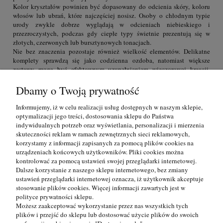
Kolor kryształów powinien być dopasowany do odcienia skóry, koloru
włosów lub ubrań, które najczęściej nosisz. Osoby o chłodnym typie
urody zwykle dobrze wyglądają w odcieniach niebieskiego i
przezroczystych, podczas gdy ciepłe typy świetnie prezentują się w
złotych, czerwonych lub bursztynowych tonacjach.
Nie bez znaczenia pozostaje również wielkość elementów. Delikatne
komplety sprawdzą się jako codzienna ozdoba, natomiast większe
zestawy mogą być efektownym uzupełnieniem wieczorowej kreacji.
Zastanów się także, czy preferujesz srebro, czy może bardziej do gustu
przypadnie Ci pozłacana oprawa.
Dbamy o Twoją prywatność
Komplety biżuterii z kryształkami Swarovski –
Informujemy, iż w celu realizacji usług dostępnych w naszym sklepie,
optymalizacji jego treści, dostosowania sklepu do Państwa
ponadczasowa elegancja dla każdej kobiety
indywidualnych potrzeb oraz wyświetlania, personalizacji i mierzenia
skuteczności reklam w ramach zewnętrznych sieci reklamowych,
Komplety z kryształami Swarovski Elements to propozycja dla kobiet,
korzystamy z informacji zapisanych za pomocą plików cookies na
które chcą czuć się pięknie bez względu na okazję. To biżuteria, która
urządzeniach końcowych użytkowników. Pliki cookies można
sprawdzi się zarówno w pracy, podczas spotkań towarzyskich, jak i przy
kontrolować za pomocą ustawień swojej przeglądarki internetowej.
ważnych okazjach. Sprawdź naszą kolekcję i wybierz zestaw, który
Dalsze korzystanie z naszego sklepu internetowego, bez zmiany
będzie towarzyszył Ci w każdym momencie.
ustawień przeglądarki internetowej oznacza, iż użytkownik akceptuje
Informacje
stosowanie plików cookies. Więcej informacji zawartych jest w
polityce prywatności sklepu.
Możesz zaakceptować wykorzystanie przez nas wszystkich tych
Pomoc
plików i przejść do sklepu lub dostosować użycie plików do swoich