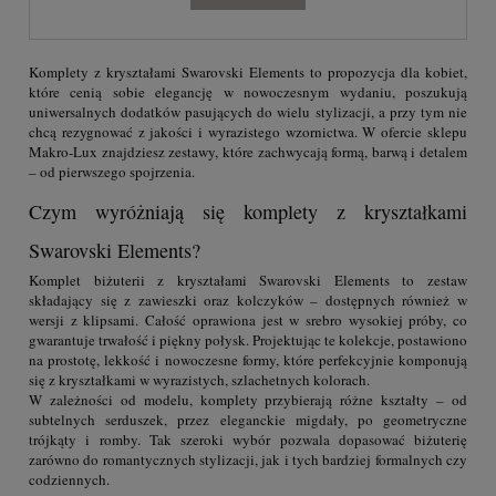
Komplety z kryształami Swarovski Elements to propozycja dla kobiet,
które cenią sobie elegancję w nowoczesnym wydaniu, poszukują
uniwersalnych dodatków pasujących do wielu stylizacji, a przy tym nie
chcą rezygnować z jakości i wyrazistego wzornictwa. W ofercie sklepu
Makro-Lux znajdziesz zestawy, które zachwycają formą, barwą i detalem
– od pierwszego spojrzenia.
Czym wyróżniają się komplety z kryształkami
Swarovski Elements?
Komplet biżuterii z kryształami Swarovski Elements to zestaw
składający się z zawieszki oraz kolczyków – dostępnych również w
wersji z klipsami. Całość oprawiona jest w srebro wysokiej próby, co
gwarantuje trwałość i piękny połysk. Projektując te kolekcje, postawiono
na prostotę, lekkość i nowoczesne formy, które perfekcyjnie komponują
się z kryształkami w wyrazistych, szlachetnych kolorach.
W zależności od modelu, komplety przybierają różne kształty – od
subtelnych serduszek, przez eleganckie migdały, po geometryczne
trójkąty i romby. Tak szeroki wybór pozwala dopasować biżuterię
zarówno do romantycznych stylizacji, jak i tych bardziej formalnych czy
codziennych.